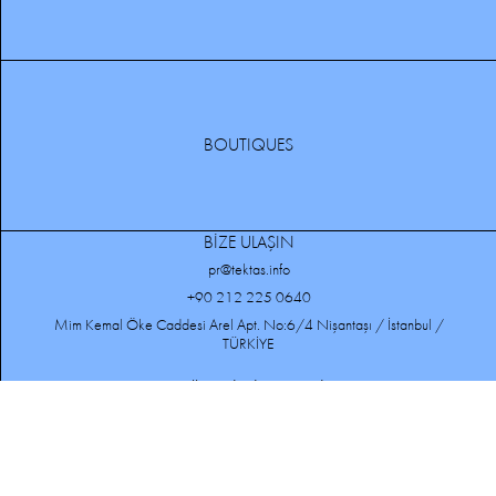
BOUTIQUES
BİZE ULAŞIN
pr@tektas.info
+90 212 225 0640
Mim Kemal Öke Caddesi Arel Apt. No:6/4 Nişantaşı / İstanbul /
TÜRKİYE
MÜŞTERİ HİZMETLERİ
GİZLİLİK POLİTİKASI
ÜYELİK SÖZLEŞMESİ
KİŞİSEL VERİLERİN KORUNMASI